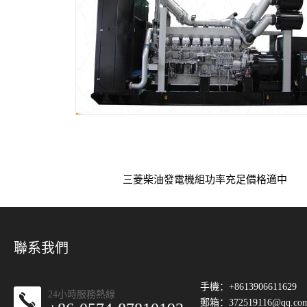
三菱柴油發電機組功率充足價格適中
聯系我們
手機：+8613906611629
24小時服務熱線
郵箱：
372519116@qq.co