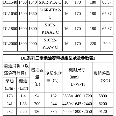
DL1540
1400
1540
S16R-PTA-C
16
170
180
65.37
S16R-PTA2-
DL1650
1500
1650
16
170
180
65.37
C
S16R-
DL1800
1600
1800
16
170
180
65.37
PTAA2-C
S16R2-
DL2000
1800
2000
16
170
220
79.9
PTAW-C
DL系列三菱柴油發電機組型號及參數表2
燃油消耗（以
機油容
機組尺寸
滿負荷計算）
冷卻水容
機組凈重
量
（mm）
量（L）
（KG）
柴油
機油
（L）
L×W×H
(L/hr)
(L/hr)
173
1.4
94
132
3635×1460×1720
5800
241
1.88
200
244
4450×1645×2440
6200
282
2.26
180
335
4665×1890×2650
9120