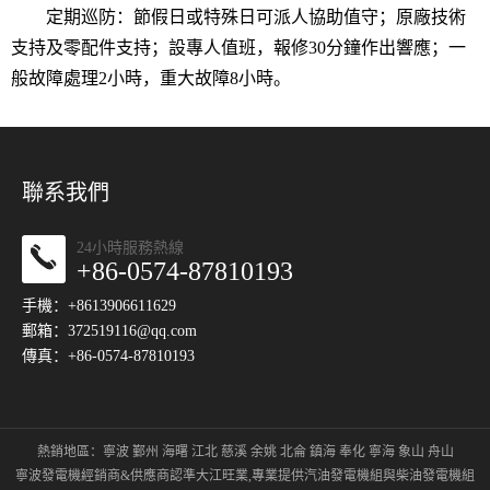
定期巡防：節假日或特殊日可派人協助值守；原廠技術
支持及零配件支持；設專人值班，報修30分鐘作出響應；一
般故障處理2小時，重大故障8小時。
聯系我們
24小時服務熱線
+86-0574-87810193
手機：+8613906611629
郵箱：
372519116@qq.com
傳真：+86-0574-87810193
熱銷地區：
寧波
鄞州
海曙
江北
慈溪
余姚
北侖
鎮海
奉化
寧海
象山
舟山
寧波發電機經銷商&供應商認準大江旺業,專業提供
汽油發電機組
與
柴油發電機組