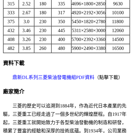
315
2.52
180
335
4696×1800×2850
9630
333
2.67
180
317
4920×2192×3056
10100
375
3.0
230
350
5450×1820×2780
11800
432
3.46
230
445
5311×2580×3000
12060
408
3.26
230
400
5700×2392×3360
14500
482
3.85
260
480
5900×2490×3380
16500
資料下載
鼎新DL系列三菱柴油發電機組PDF資料
（
點擊下載
）
廠家簡介
三菱的歷史可以追溯到1884年，作為近代日本產業的先
驅，三菱重工已經走過了一個多世紀的輝煌歷程。自1917年
起，三菱重工就開始致力于各型柴油發動機的制造和研發，
積累了豐富的經驗和深厚的技術底蘊。到1934年，公司業務