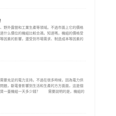
！
野外露營和工業生產等領域。不過市面上它的價格
道什么價位的機組比較合適。知道嗎，機組的價格受
等因素的影響，還受到市場需求、制造成本等因素的
要充足的電力支持。不過在很多時候，因為電力供
問題，斷電會影響到生活和生產的方方面面，這是個
租賃一臺機組一天多少錢？ 需要說明的是，機組的