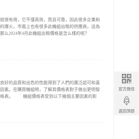
很有用，它不僅高效，而且可靠，因此很多企業和
的爆火，市面上也有很多此機組出租的供應商，這為
那么2024年4月此機組出租價格是怎么樣的呢？
好的品質和出色的性能得到了人們的廣泛認可和喜
官方微信
因素。在購買機組時，了解其價格表對于做出更明智
價格表。 機組價格表受到以下幾個主要因素的影
返回頂部