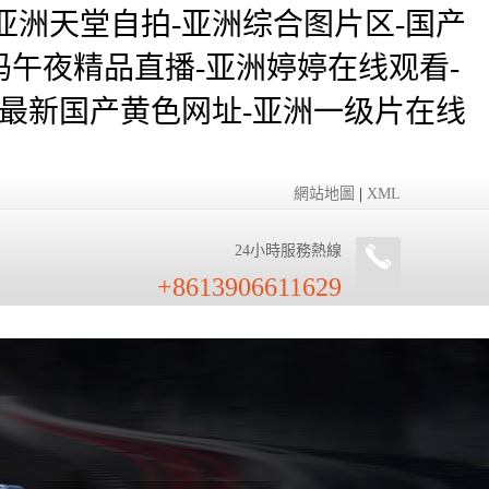
亚洲天堂自拍-亚洲综合图片区-国产
码午夜精品直播-亚洲婷婷在线观看-
费-最新国产黄色网址-亚洲一级片在线
網站地圖
|
XML
24小時服務熱線
+8613906611629
網絡
樣本下載
聯系我們