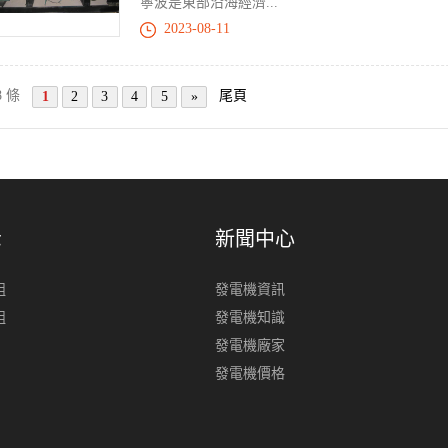
寧波是東部沿海經濟...
2023-08-11
8 條
尾頁
1
2
3
4
5
»
示
新聞中心
組
發電機資訊
組
發電機知識
發電機廠家
發電機價格