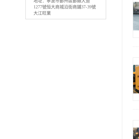
地址：
寧波市鄞州區鄞縣大道
1277號恒大商城沿街商鋪37-39號
大江旺業