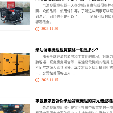
汽油發電機租賃一天多少錢?其實租賃價格并不
間、設備品牌、使用條件等。了解這些因素可以幫
到滿足，同時也不會租虧了。 影響租賃的價
響著租金。...
2023-11-30
柴油發電機組租賃價格一般是多少？
隨著全球經濟的發展和工業化的進程，對電力的
動現場、緊急應急場合等，柴油發電機組的租賃成
不同常常讓人感到困擾。本文將深入探討機組
一、影響租賃價格因素 ...
2023-11-15
寧波廠家告訴你柴油發電機組的常見機型和
柴油發電機組出租是當今社會中很重要的一項服